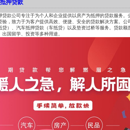
抵押贷款
营地址、流水、合同” 三匹配。
率高低做决定，却没注意到这些隐性支出：
 + 企业贷款政策详解
押贷款公司专注于为个人和企业提供以房产为抵押的贷款服务。
经验，致力于为客户提供高效、便捷、安全的贷款解决方案。公
款
容易被忽略的四大费用：
抵贷）、汽车抵押贷款（车抵贷）以及垫资过桥等服务。贷款额
全称 “房屋抵押履约保证保险”，由保险公司提供阶段性
、出国留学、投资等多种用途。
决传统 “先还后贷” 的过桥成本与断贷风险。
0.3%，800万房产就是8000-24000元
（对比传统过桥）放款极速：审批通过即放款，1-2 天
的0.1%-0.3%
按单笔收取（90 天周期约0.5%）
1%-3%的"包装费"
0.1%-0.2%，成本节省 80% 以上。零断贷风险：
避免转贷资金断裂。
：
1%-3%，限制资金灵活性
单户最高 3000 万，最长 20 年，支持先息后本。
提交材料（营业执照、流水、抵押物证明） 银行审批（1
承诺，交了钱就能搞定
 出具履约保证保险保单；
日放款；放款后 30 天内办理抵押登记，保单自动失效
承诺，都是骗局。
创新政策
纯信用，无需抵押）利率：2.35%-2.8%，单户最高 5
多位被中介坑过的客户，发现所有"包过"套路都有这几个共同特