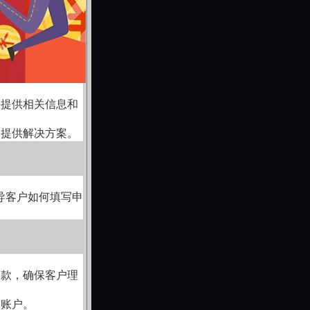
征信良好。
00 万，抵押率
稳定
数据模型也发
并提供相关信息和
政策来申请，避
户提供解决方案。
导客户如何填写申
条款，确保客户理
的账户。