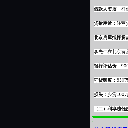
主流梯队（2.3
借款人资质：
征
+”2.35% 
普惠 / 信用贷
贷款用途：
经营
2.5%-3.2
2. 利率变化
北京房屋抵押贷
5 月 20 日
0.15%-0.
李先生在北京有套
监管新政引导
企业申请房屋
银行评估价：
9
服务业贴息政策
1.15%-1.85%
可贷额度：
63
二、经营贷政
6 月监管明确
损失：
少贷100
特点，JT银
1. 北京地区
（二）利率越低
主体准入：必
公司（无实际
低利率只是表面
经营真实性：需