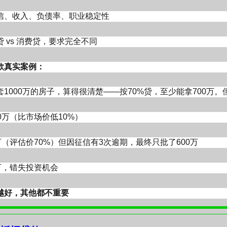
%-2.6%）：建设银行 “抵押快贷” 2.45% 起、民生银行
信、收入、负债率、职业稳定性
起、北京银行 2.45% 起，适用于一般合规经营企业。
（2.35%-3.2%）：国有大行流水贷 2.35%-2.8%
贷 vs 消费贷，要求完全不同
%，单户最高 500 万，无需抵押。
关键驱动
款
真实案例：
 1 年期 LPR 维持 3.0%，银行加点空间持续压缩，平均
85%，较年初下降 0.5 个百分点。
1000万的房子，算得很清楚——按70%贷，至少能拿700万。
银行 “提质”，优质实体企业（科技、消费、外贸）获
抵押贷款政策持续收紧！
00万（比市场价低10%）
延续：单户最高 1000 万贷款享 1% 年贴息，贴息
0万（评估价70%）但因征信有3次逾期，最终只批了600万
策整体收紧，政策分化
 “穿透式审查、严控空壳企业”，审核呈现 “主体严、经
万，错失投资机会
行、ZX银行政策调整最具代表性：
通用政策：
越好，其他都不重要
须北京本地注册企业，经营满 3 个月（部分银行满 1 
经营、无流水、无纳税记录直接拒贷）。
，真正的成本藏在细节里。
提供近 6 个月对公 / 个人流水、购销合同、纳税证