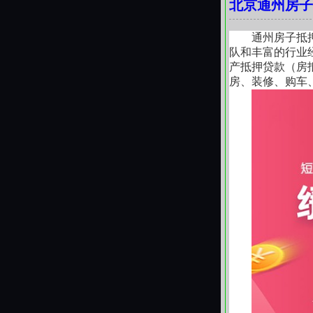
北京通州房子
同，核查 “经
多数人只盯着利
三、提放保业务
通州房子抵
1. 提放保业务
队和丰富的行业
北京房子抵押贷
产抵押贷款（房
1.产品定义
房、装修、购车
款、后抵押，解
评估费：
0.1%-
2.核心优势
需 7-15 天。
保险费：
贷款金额
成本极低：保费
服务费：
中介收取
传统过桥日息 
续后置办理，
提前还款违约金
额度 / 期限：
3.办理流程
（三）中介包过
保险公司核保
银行凭保单当
99%的"包过"
2. 企业贷款
（1）流水贷（
我们近期接触了
1-3 年。