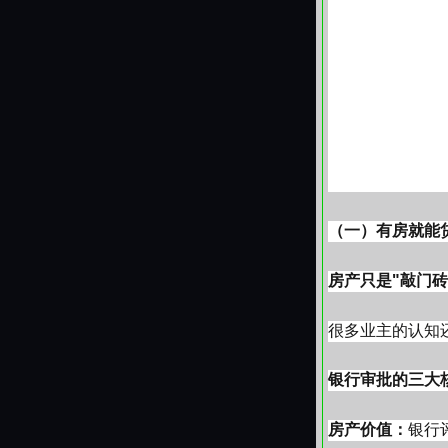
（一）有房就能
房产只是"敲门砖
一、经营贷利
际降” 趋势，整
很多业主的认知还
1.1-1.5 
1. 主流银行利
银行审批的三大
起、招商银行 “
年、征信无逾
房产价值：
银行评