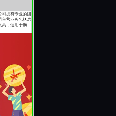
公司拥有专业的团
司主营业务包括房
度高，适用于购
担保，银行先放
到账，传统模式
保险兜底，抵押手
 天）
。
00 万，期限
征：