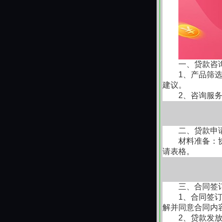
准入：企业满 
"包过"中介的六
（2）专精特新
利率：2.2%
低价诱饵：
299
80%（普通企
准入：高新技
一、贷款咨
虚假承诺：
"我
从政策汇总来
1、产品筛
建议。
生了变化，如
材料造假：
伪造
2、咨询服
免因为政策变
层层加码：
评估
二、贷款申
推卸责任：
银行
材料准备：
请表格。
人间蒸发：
钱收
三、合同签
（四）抵押贷款
1、合同签
解并同意合同内
资金虽可用于多
2、贷款发