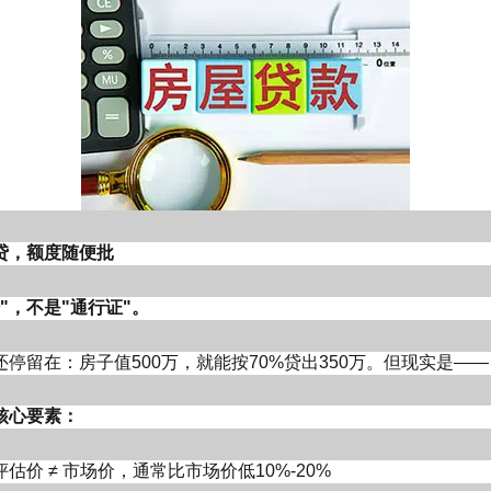
贷，额度随便批
"，不是"通行证"。
率不变，银行进入强监管周期！6月北京经营贷利率延续
体降至2.15%-2.85% 区间，较 2025 年同期（3.3%-
停留在：房子值500万，就能按70%贷出350万。但现实是——
个百分点，创近 5 年新低。核心数据如下：
率梯队最低梯队（2.15%-2.35%）：中信银行 “房抵 e 贷
核心要素：
招捷贷” 2.35% 起、工商银行 2.31% 起，优质企业
期、流水充足）可享。
估价 ≠ 市场价，通常比市场价低10%-20%