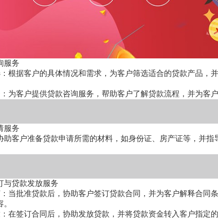
6 个月，近 6 个月对公流水≥100 万，无逾期，法人
步骗局：
科技 / 外贸企业专项贷
-3%，较普通企业低 0.2 个百分点。额度：单户最高 20
元、999元"评估费"
业 70%）。
术企业、外贸企业（有报关单），经营满 1 年，流水
询服务
们有银行内部关系"
看，5月份以后北京地区企业经营贷政策已经收紧，大
选：根据客户的具体情况和需求，为客户筛选适合的贷款产品，
果您计划转贷降息或者需要企业融资，建议根据最新
流水、经营证明
务：为客户提供贷款咨询服务，帮助客户了解贷款流程，并为客
化而耽误企业融资！
费→包装费→渠道费
请服务
政策变了、您资质不够
协助客户准备贷款申请所需的材料，如身份证、房产证等，并指
了，事没办
订与贷款发放服务
只能用于买房装修
订：当批准贷款后，协助客户签订贷款合同，并为客户解释合同
容。
种用途，但受到相应限制。
放：在签订合同后，协助发放贷款，并将贷款资金转入客户指定