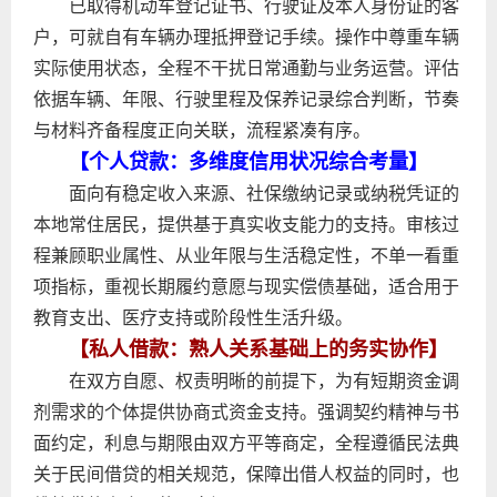
已取得机动车登记证书、行驶证及本人身份证的客
户，可就自有车辆办理抵押登记手续。操作中尊重车辆
实际使用状态，全程不干扰日常通勤与业务运营。评估
依据车辆、年限、行驶里程及保养记录综合判断，节奏
与材料齐备程度正向关联，流程紧凑有序。
【个人贷款：多维度信用状况综合考量】
面向有稳定收入来源、社保缴纳记录或纳税凭证的
本地常住居民，提供基于真实收支能力的支持。审核过
程兼顾职业属性、从业年限与生活稳定性，不单一看重
项指标，重视长期履约意愿与现实偿债基础，适合用于
教育支出、医疗支持或阶段性生活升级。
【私人借款：熟人关系基础上的务实协作】
在双方自愿、权责明晰的前提下，为有短期资金调
剂需求的个体提供协商式资金支持。强调契约精神与书
面约定，利息与期限由双方平等商定，全程遵循民法典
关于民间借贷的相关规范，保障出借人权益的同时，也